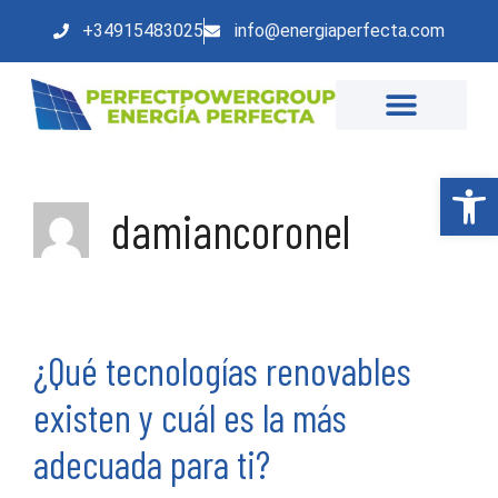
+34915483025
info@energiaperfecta.com
Abrir
damiancoronel
¿Qué tecnologías renovables
existen y cuál es la más
adecuada para ti?